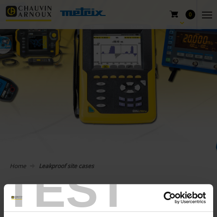
0
Home
Leakproof site cases
TEST
Leakproof site cases