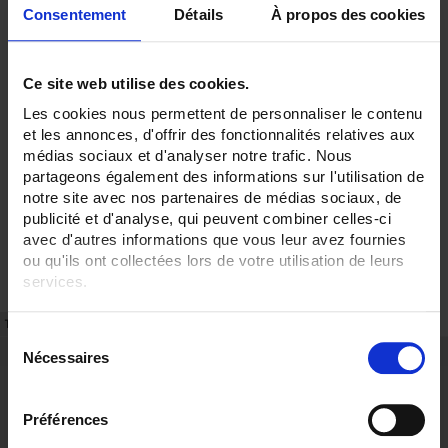
Consentement
Détails
À propos des cookies
Ce site web utilise des cookies.
Les cookies nous permettent de personnaliser le contenu
et les annonces, d'offrir des fonctionnalités relatives aux
médias sociaux et d'analyser notre trafic. Nous
partageons également des informations sur l'utilisation de
notre site avec nos partenaires de médias sociaux, de
publicité et d'analyse, qui peuvent combiner celles-ci
avec d'autres informations que vous leur avez fournies
ou qu'ils ont collectées lors de votre utilisation de leurs
services.
Pour en savoir plus, veuillez consulter notre
politique de
TECHNICAL DATASHEET
REFERENCES
S
confidentialité
.
Nécessaires
é
Description
l
Leakproof site cases:
e
Leakproof, rigid site cases equipped with foam for stowing, storing and
Préférences
transporting your measuring instruments.
c