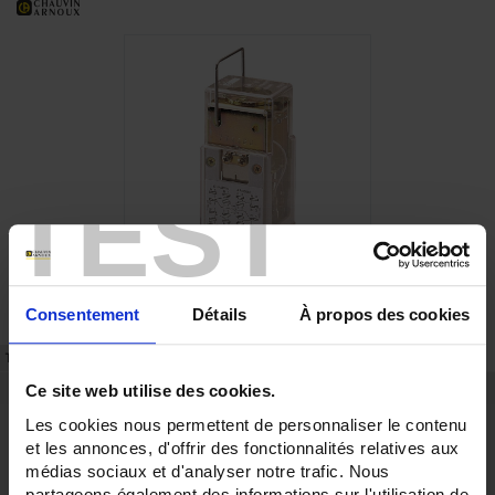
TEST
Consentement
Détails
À propos des cookies
TECHNICAL DATASHEET
REFERENCES
Ce site web utilise des cookies.
Highlights
Les cookies nous permettent de personnaliser le contenu
Breaking capacity adapted to the inductive loads
et les annonces, d'offrir des fonctionnalités relatives aux
High reliability for intensive use in severe environments
médias sociaux et d'analyser notre trafic. Nous
Extra-strong make contacts
partageons également des informations sur l'utilisation de