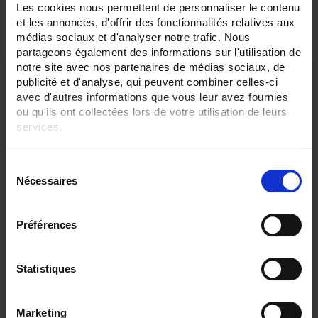
Les cookies nous permettent de personnaliser le contenu
2 item(s)
Show
et les annonces, d'offrir des fonctionnalités relatives aux
médias sociaux et d'analyser notre trafic. Nous
partageons également des informations sur l'utilisation de
notre site avec nos partenaires de médias sociaux, de
publicité et d'analyse, qui peuvent combiner celles-ci
avec d'autres informations que vous leur avez fournies
ou qu'ils ont collectées lors de votre utilisation de leurs
services.
Pour en savoir plus, veuillez consulter notre
politique de
S
confidentialité
.
Nécessaires
é
l
e
Préférences
BNC connection leads
c
Essential for connecting laboratory instruments
t
i
Statistiques
o
n
Marketing