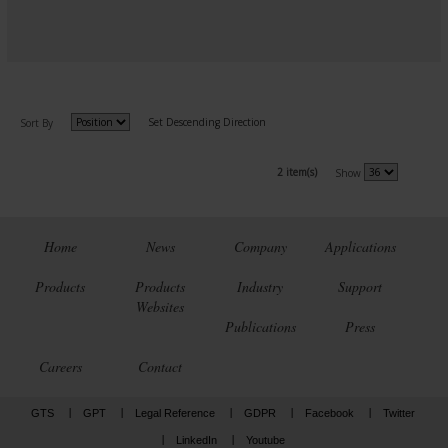
Set Descending Direction
Sort By
2 item(s)
Show
Home
News
Company
Applications
Products
Products
Industry
Support
Websites
Publications
Press
Careers
Contact
GTS
GPT
Legal Reference
GDPR
Facebook
Twitter
LinkedIn
Youtube