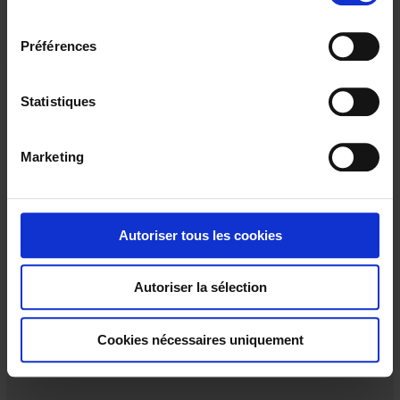
l
e
Préférences
c
t
i
Statistiques
o
n
Marketing
d
u
c
o
Autoriser tous les cookies
n
MN21
s
Autoriser la sélection
A compact, ergonomic clamp for measuring alternating currents
e
n
t
Cookies nécessaires uniquement
e
m