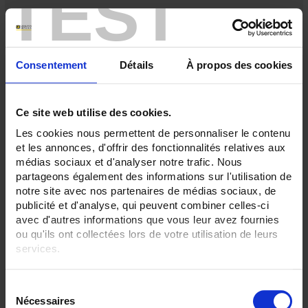
TEST
Consentement
Détails
À propos des cookies
Ce site web utilise des cookies.
Les cookies nous permettent de personnaliser le contenu
et les annonces, d'offrir des fonctionnalités relatives aux
médias sociaux et d'analyser notre trafic. Nous
partageons également des informations sur l'utilisation de
notre site avec nos partenaires de médias sociaux, de
publicité et d'analyse, qui peuvent combiner celles-ci
MN15
avec d'autres informations que vous leur avez fournies
ou qu'ils ont collectées lors de votre utilisation de leurs
A compact, ergonomic clamp for measuring alternating currents
services.
Pour en savoir plus, veuillez consulter notre
politique de
S
confidentialité
.
Nécessaires
é