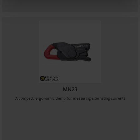
e
n
t
MN23
A compact, ergonomic clamp for measuring alternating currents