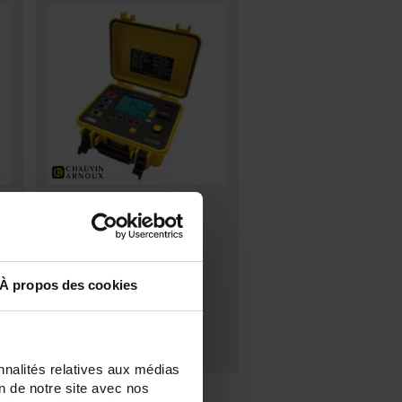
CA 6470N TERCA 3
up
Four instruments in one - Earth
resistance - Soil resisitivity -
Continuity and earth coupling
À propos des cookies
nnalités relatives aux médias
on de notre site avec nos