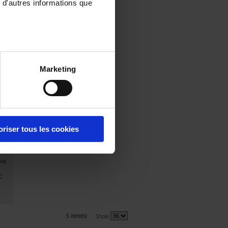
 d'autres informations que
Marketing
e /
oriser tous les cookies
n /
ble
C
5 item(s)
Show