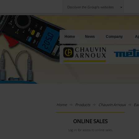
Discover the Group's websites
Group
Companies
Chauvin Arnoux
An offering to se
Home
News
Company
Ap
Home
Products
Chauvin Arnoux
Ear
ONLINE SALES
Log in for access to online sales.