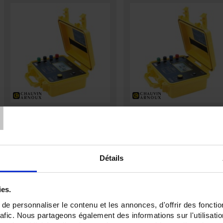
T
CA 6460
CA 6462
Digital earth and resistivity tester up
Digital earth and resistivity tester 
to 2,000 Ω in site case
to 2,000Ω in site case with built-in
battery
Détails
ies.
e personnaliser le contenu et les annonces, d'offrir des fonctio
rafic. Nous partageons également des informations sur l'utilisati