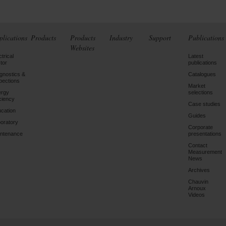
plications
Products
Products
Industry
Support
Publications
Websites
ctrical
Latest
tor
publications
gnostics &
Catalogues
pections
Market
ergy
selections
iciency
Case studies
cation
Guides
oratory
Corporate
ntenance
presentations
Contact
Measurement
News
Archives
Chauvin
Arnoux
Videos