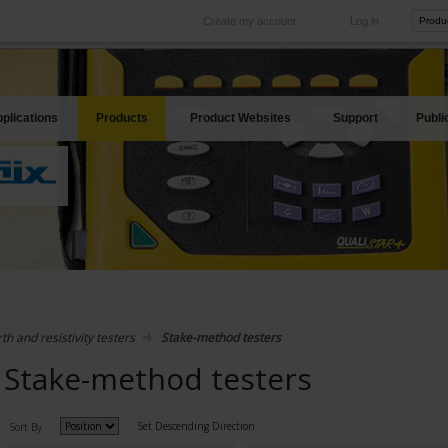
Create my account
Log in
International
Product sites
rve your needs
Our subsidiaries abroad
Our best offers
plications
Products
Product Websites
Support
Publi
th and resistivity testers
Stake-method testers
Stake-method testers
Set Descending Direction
Sort By