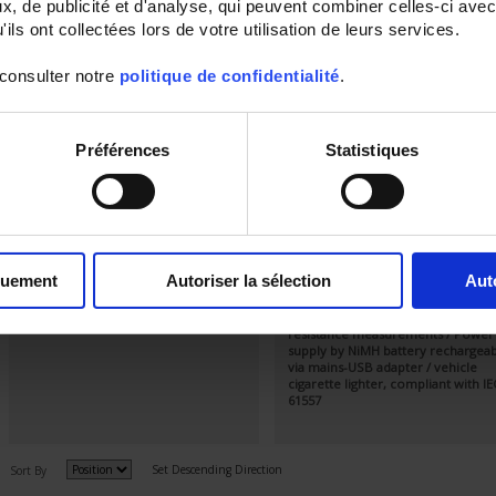
, de publicité et d'analyse, qui peuvent combiner celles-ci avec
ils ont collectées lors de votre utilisation de leurs services.
 consulter notre
politique de confidentialité
.
Préférences
Statistiques
CA 6422
CA 6424
2P+3P earth tester for intensive use /
2P+3P earth tester for intensive us
quement
Autoriser la sélection
Aut
IP65 / 600 V CAT IV / Hazardous
IP65 / 600 V CAT IV / Hazardous
voltage and noise voltage detection /
voltage and noise voltage detectio
Compliant with IEC 61557
Memory / Battery life > 2,000 x 2P
resistance measurements / Power
supply by NiMH battery rechargea
via mains-USB adapter / vehicle
cigarette lighter, compliant with IE
61557
Set Descending Direction
Sort By