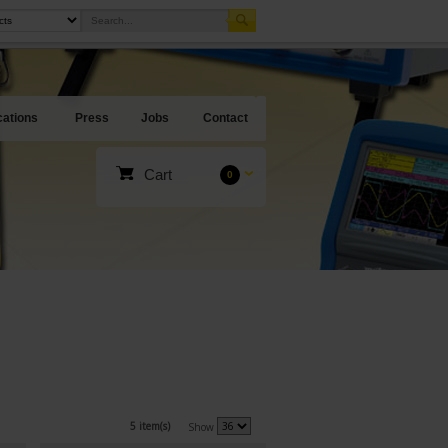
cations
Press
Jobs
Contact
Cart
0
5 item(s)
Show