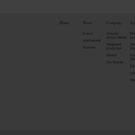
Home
News
Company
Ap
France
Chauvin
Ele
Arnoux Metrix
sec
International
Integrated
Dia
Archives
production
Ins
History
En
eff
Our brands
Edu
Lab
Mai