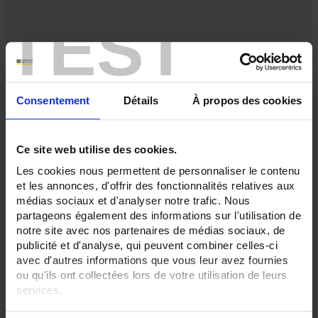
TEST
Consentement
Détails
À propos des cookies
Ce site web utilise des cookies.
Les cookies nous permettent de personnaliser le contenu
et les annonces, d'offrir des fonctionnalités relatives aux
médias sociaux et d'analyser notre trafic. Nous
partageons également des informations sur l'utilisation de
notre site avec nos partenaires de médias sociaux, de
publicité et d'analyse, qui peuvent combiner celles-ci
Multiparameter Tester MPC25
avec d'autres informations que vous leur avez fournies
The MPC25 multi-parameter tester is a simple, economical instrument for
ou qu'ils ont collectées lors de votre utilisation de leurs
measuring 2 parameters simultaneously.
services.