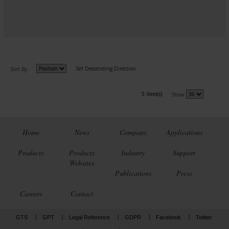
Set Descending Direction
Sort By
5 item(s)
Show
Home
News
Company
Applications
Products
Products
Industry
Support
Websites
Publications
Press
Careers
Contact
GTS
GPT
Legal Reference
GDPR
Facebook
Twitter