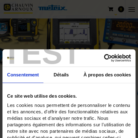
0
TEST
Consentement
Détails
À propos des cookies
Ce site web utilise des cookies.
Les cookies nous permettent de personnaliser le contenu
Home
Products
Chauvin Arnoux
et les annonces, d'offrir des fonctionnalités relatives aux
Electrochemical Measurements
Laboratory dissolved oxygen probes
médias sociaux et d'analyser notre trafic. Nous
partageons également des informations sur l'utilisation de
notre site avec nos partenaires de médias sociaux, de
publicité et d'analyse, qui peuvent combiner celles-ci