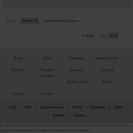
Set Descending Direction
Sort By
6 item(s)
Show
Home
News
Company
Applications
Products
Products
Industry
Support
Websites
Publications
Press
Careers
Contact
GTS
GPT
Legal Reference
GDPR
Facebook
Twitter
LinkedIn
Youtube
Ce site utilise des cookies pour recueillir les informations de navigation. En le parcourant, vous
autorisez le présent site à recueillir vos informations de navigation.