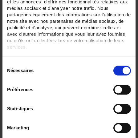
et les annonces, d'offrir des fonctionnalités relatives aux
médias sociaux et d'analyser notre trafic. Nous
partageons également des informations sur l'utilisation de
notre site avec nos partenaires de médias sociaux, de
publicité et d'analyse, qui peuvent combiner celles-ci
avec d'autres informations que vous leur avez fournies
ou qu'ils ont collectées lors de votre utilisation de leurs
services.
Pour en savoir plus, veuillez consulter notre
politique de
S
confidentialité
.
Nécessaires
é
l
e
Préférences
c
F604 MULTIMETER CLAMP
t
2,000 A TRMS AC/DC multimeter clamp
i
Statistiques
o
n
Marketing
d