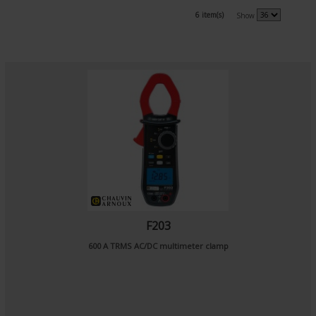
6 item(s)
Show
F203
600 A TRMS AC/DC multimeter clamp