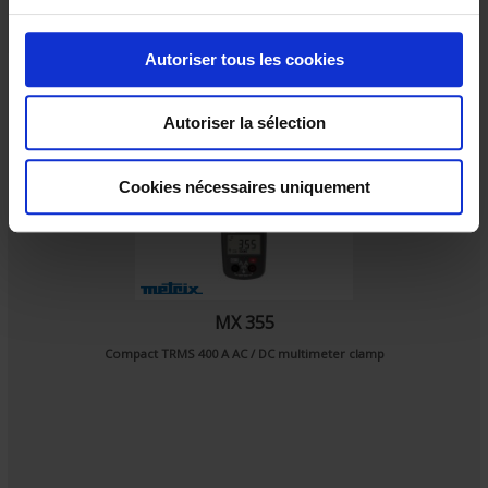
u
c
o
Autoriser tous les cookies
n
s
Autoriser la sélection
e
n
t
Cookies nécessaires uniquement
e
m
e
n
t
MX 355
Compact TRMS 400 A AC / DC multimeter clamp