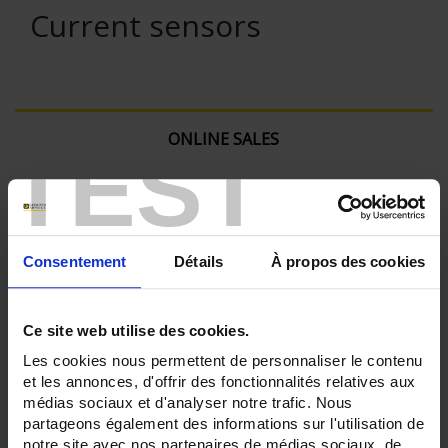
Current sensors
ONLINE SALES
TEST
Login
Search:
Consentement
Détails
À propos des cookies
Ce site web utilise des cookies.
Currently Shopping by:
Les cookies nous permettent de personnaliser le contenu
et les annonces, d'offrir des fonctionnalités relatives aux
SHUNTS - Connection:
médias sociaux et d'analyser notre trafic. Nous
Blades for bar
partageons également des informations sur l'utilisation de
SHUNTS - Ratings:
notre site avec nos partenaires de médias sociaux, de