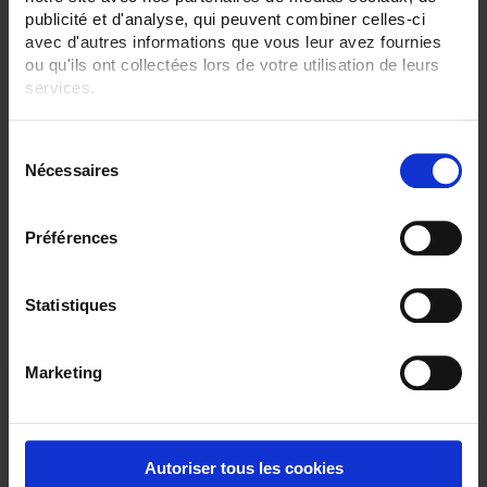
50 mV
publicité et d'analyse, qui peuvent combiner celles-ci
avec d'autres informations que vous leur avez fournies
CLEAR ALL
ou qu'ils ont collectées lors de votre utilisation de leurs
services.
Pour en savoir plus, veuillez consulter notre
politique de
Shop By
S
confidentialité
.
Nécessaires
é
l
e
Préférences
Set Descending Direction
Sort By
c
t
1 item(s)
Show
i
Statistiques
o
n
Marketing
d
u
c
o
Autoriser tous les cookies