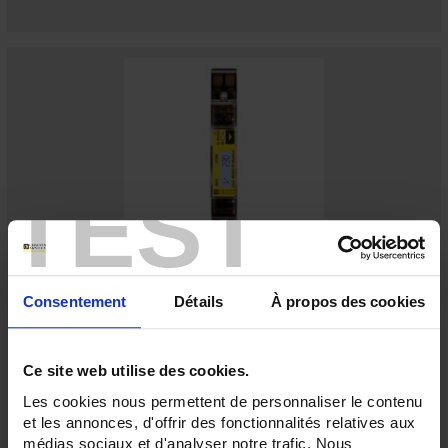
TEST
ULYS MD45-M Modbus
Consentement
Détails
À propos des cookies
Energy meter for single-phase networks - Direct connection up to 45A -
MID – Modbus
Ce site web utilise des cookies.
Les cookies nous permettent de personnaliser le contenu
et les annonces, d'offrir des fonctionnalités relatives aux
médias sociaux et d'analyser notre trafic. Nous