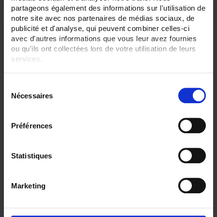
partageons également des informations sur l'utilisation de
notre site avec nos partenaires de médias sociaux, de
publicité et d'analyse, qui peuvent combiner celles-ci
avec d'autres informations que vous leur avez fournies
ou qu'ils ont collectées lors de votre utilisation de leurs
services.
Pour en savoir plus, veuillez consulter notre
politique de
S
confidentialité
.
Nécessaires
é
l
e
Préférences
c
ULYS MD100-M
t
Energy meter for single-phase networks - Direct connection up to 100A –
i
Statistiques
MID
o
n
Marketing
d
u
c