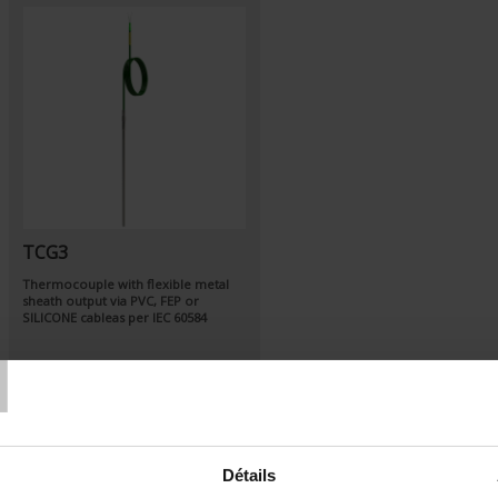
TCG3
Thermocouple with flexible metal
sheath output via PVC, FEP or
SILICONE cableas per
IEC 60584
T
Détails
Set Descending Direction
Sort By