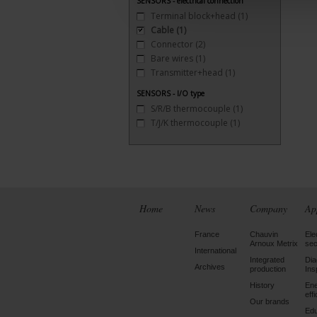
SENSORS - electrical connection
Terminal block+head
(1)
Cable
(1)
Connector
(2)
Bare wires
(1)
Transmitter+head
(1)
SENSORS - I/O type
S/R/B thermocouple
(1)
T/J/K thermocouple
(1)
Home
News
Company
Ap
France
Chauvin
Ele
Arnoux Metrix
sec
International
Integrated
Dia
Archives
production
Ins
History
En
eff
Our brands
Edu