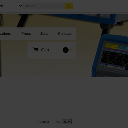
cations
Press
Jobs
Contact
Cart
0
1 item(s)
Show