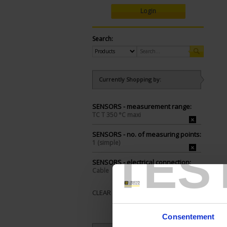
Login
Search:
Currently Shopping by:
SENSORS - measurement range:
TC T 350 °C maxi
SENSORS - no. of measuring points:
1 (simple)
TES
SENSORS - electrical connection:
Cable
CLEAR ALL
Consentement