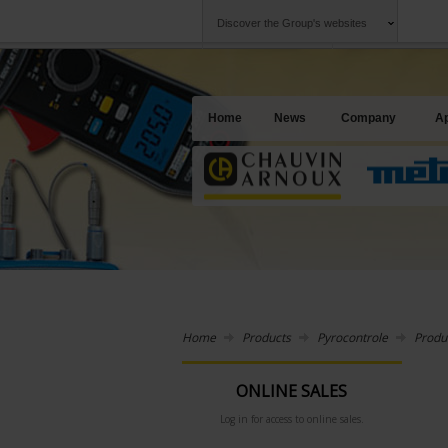
Discover the Group's websites
Group
Companies
Chauvin Arnoux
An offering to se
Home
News
Company
Ap
Home
Products
Pyrocontrole
Produ
ONLINE SALES
Log in for access to online sales.