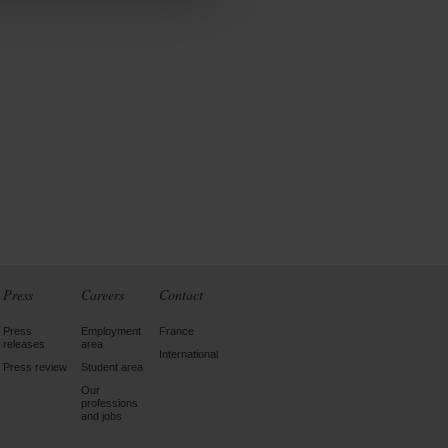
Press
Careers
Contact
Press
Employment
France
releases
area
International
Press review
Student area
Our
professions
and jobs