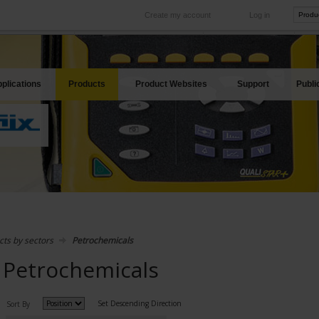
Create my account
Log in
International
Product sites
rve your needs
Our subsidiaries abroad
Our best offers
plications
Products
Product Websites
Support
Publi
cts by sectors
Petrochemicals
Petrochemicals
Set Descending Direction
Sort By