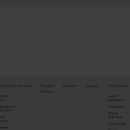
plications
Products
Products
Industry
Support
Publications
Websites
ctrical
Latest
tor
publications
gnostics &
Catalogues
pections
Market
ergy
selections
iciency
Case studies
cation