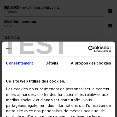
SENSORS - no. of measuring points:
1 (simple)
SENSORS - protector:
None
TEST
CLEAR ALL
Shop By
Consentement
Détails
À propos des cookies
Ce site web utilise des cookies.
Set Ascending Direction
3 item(s)
Sort By
Show
Les cookies nous permettent de personnaliser le contenu
et les annonces, d'offrir des fonctionnalités relatives aux
médias sociaux et d'analyser notre trafic. Nous
partageons également des informations sur l'utilisation de
notre site avec nos partenaires de médias sociaux, de
publicité et d'analyse, qui peuvent combiner celles-ci