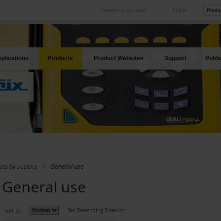
Create my account
Log in
International
Product sites
rve your needs
Our subsidiaries abroad
Our best offers
plications
Products
Product Websites
Support
Publi
cts by sectors
General use
General use
Set Descending Direction
Sort By