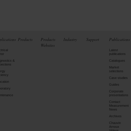
plications
Products
Products
Industry
Support
Publications
Websites
ctrical
Latest
tor
publications
gnostics &
Catalogues
pections
Market
ergy
selections
iciency
Case studies
cation
Guides
oratory
Corporate
ntenance
presentations
Contact
Measurement
News
Archives
Chauvin
Arnoux
Videos