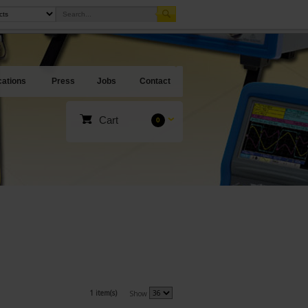
cations
Press
Jobs
Contact
Cart
0
1 item(s)
Show