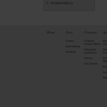
Pt100/Pt1000
(1)
Home
News
Company
Ap
France
Chauvin
Ele
Arnoux Metrix
sec
International
Integrated
Dia
Archives
production
Ins
History
En
eff
Our brands
Edu
Lab
Mai