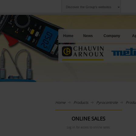
Discover the Group's websites
Group
Companies
Chauvin Arnoux
An offering to se
Home
News
Company
Ap
Home
Products
Pyrocontrole
Produ
ONLINE SALES
Log in for access to online sales.