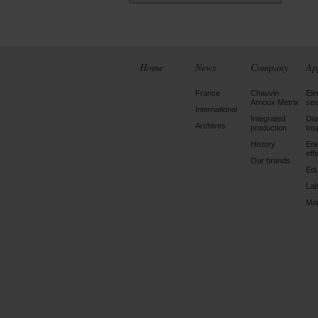
Home
News
Company
Ap
France
Chauvin
Ele
Arnoux Metrix
sec
International
Integrated
Dia
Archives
production
Ins
History
En
eff
Our brands
Edu
Lab
Mai