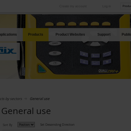
Create my account
Log in
International
Product sites
rve your needs
Our subsidiaries abroad
Our best offers
plications
Products
Product Websites
Support
Publi
cts by sectors
General use
General use
Set Descending Direction
Sort By