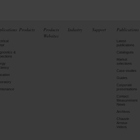
plications
Products
Products
Industry
Support
Publications
Websites
ctrical
Latest
tor
publications
gnostics &
Catalogues
pections
Market
ergy
selections
iciency
Case studies
cation
Guides
oratory
Corporate
ntenance
presentations
Contact
Measurement
News
Archives
Chauvin
Arnoux
Videos