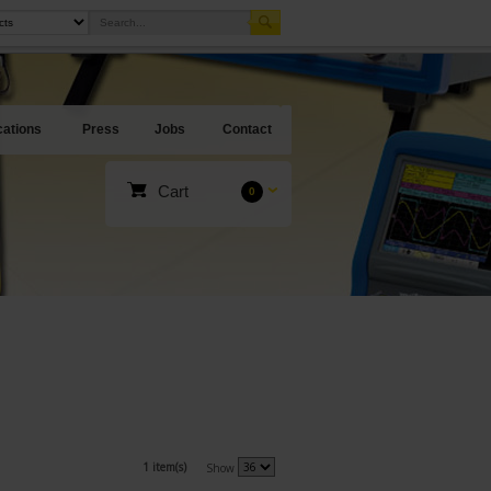
cations
Press
Jobs
Contact
Cart
0
1 item(s)
Show