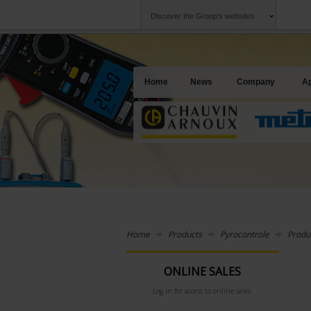
Discover the Group's websites
Group
Companies
Chauvin Arnoux
An offering to se
Home
News
Company
Ap
Home
Products
Pyrocontrole
Produ
ONLINE SALES
Log in for access to online sales.