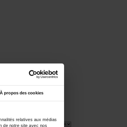
À propos des cookies
nnalités relatives aux médias
1 item(s)
Show
on de notre site avec nos