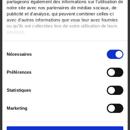
partageons également des informations sur l'utilisation de
notre site avec nos partenaires de médias sociaux, de
publicité et d'analyse, qui peuvent combiner celles-ci
avec d'autres informations que vous leur avez fournies
ou qu'ils ont collectées lors de votre utilisation de leurs
services.
Pour en savoir plus, veuillez consulter notre
politique de
S
confidentialité
.
Nécessaires
é
ATEX IA ENVIRONMENTAL SENSORS OUTPUT BY
l
HEAD
e
Préférences
c
SA5
Ambient Pt100 probe
with IP65 connecting head
t
i
Statistiques
o
n
Marketing
d
u
c