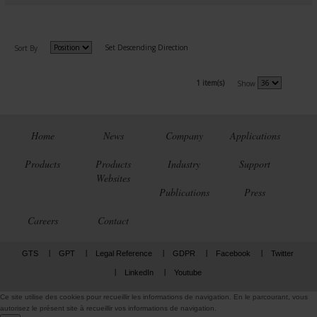
Set Descending Direction
Sort By
1 item(s)
Show
Home
News
Company
Applications
Products
Products
Industry
Support
Websites
Publications
Press
Careers
Contact
GTS
GPT
Legal Reference
GDPR
Facebook
Twitter
LinkedIn
Youtube
Ce site utilise des cookies pour recueillir les informations de navigation. En le parcourant, vous
autorisez le présent site à recueillir vos informations de navigation.