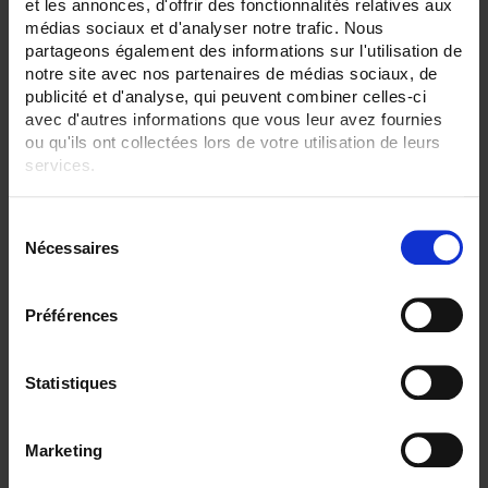
et les annonces, d'offrir des fonctionnalités relatives aux
médias sociaux et d'analyser notre trafic. Nous
SENSORS - no. of measuring points:
1 (simple)
partageons également des informations sur l'utilisation de
notre site avec nos partenaires de médias sociaux, de
SENSORS - electrical connection:
publicité et d'analyse, qui peuvent combiner celles-ci
Connector
avec d'autres informations que vous leur avez fournies
ou qu'ils ont collectées lors de votre utilisation de leurs
SENSORS - I/O type:
services.
T/J/K thermocouple
Pour en savoir plus, veuillez consulter notre
politique de
CLEAR ALL
S
confidentialité
.
Nécessaires
é
l
Shop By
e
Préférences
c
t
i
Statistiques
Set Descending Direction
Sort By
o
n
Marketing
1 item(s)
Show
d
u