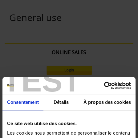
General use
ONLINE SALES
TEST
Login
Search:
Consentement
Détails
À propos des cookies
Currently Shopping by:
Ce site web utilise des cookies.
SENSORS - measurement range:
Les cookies nous permettent de personnaliser le contenu
TC J 720 °C maxi