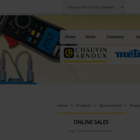
Discover the Group's websites
Group
Companies
Chauvin Arnoux
An offering to se
Home
News
Company
Ap
Home
Products
Pyrocontrole
Produ
ONLINE SALES
Log in for access to online sales.