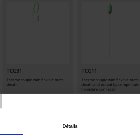
TCG31
TCG11
Thermocouple with flexible metal
Thermocouple with flexible metal
T
sheath
sheath and output by compensate
miniature connector
Détails
Set Descending Direction
Sort By