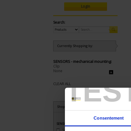
Login
Search:
Currently Shopping by:
SENSORS - mechanical mounting:
Clip
None
TES
CLEAR ALL
Shop By
Consentement
SENSORS - applications
Surface temperature
(2)