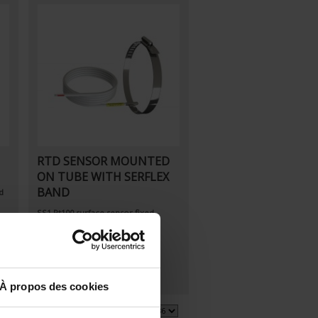
RTD SENSOR MOUNTED
ON TUBE WITH SERFLEX
BAND
d
SS1 Pt100 surface sensor fixed
mounting
À propos des cookies
3 item(s)
Show