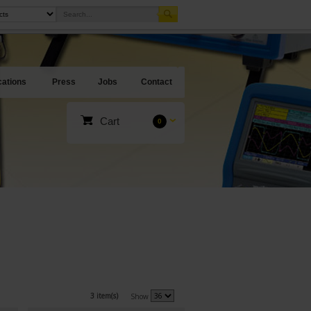
cations
Press
Jobs
Contact
Cart
0
3 item(s)
Show