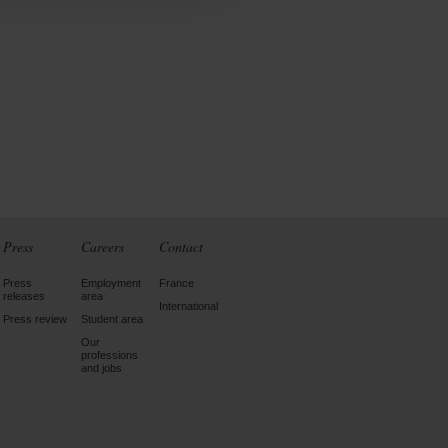
Press
Careers
Contact
Press
Employment
France
releases
area
International
Press review
Student area
Our
professions
and jobs