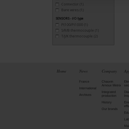
Connector
(1)
Bare wires
(1)
SENSORS - I/O type
Pt100/Pt1000
(1)
S/R/B thermocouple
(1)
T/J/K thermocouple
(2)
Home
News
Company
Ap
France
Chauvin
Ele
Arnoux Metrix
sec
International
Integrated
Dia
Archives
production
Ins
History
En
eff
Our brands
Edu
Lab
Mai