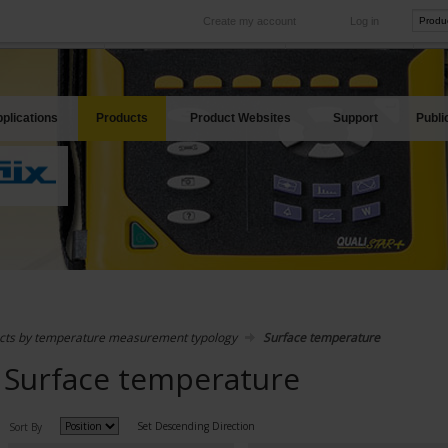
Create my account
Log in
International
Product sites
rve your needs
Our subsidiaries abroad
Our best offers
plications
Products
Product Websites
Support
Publi
cts by temperature measurement typology
Surface temperature
Surface temperature
Set Descending Direction
Sort By