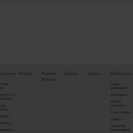
plications
Products
Products
Industry
Support
Publications
Websites
ctrical
Latest
tor
publications
gnostics &
Catalogues
pections
Market
ergy
selections
iciency
Case studies
cation
Guides
oratory
Corporate
ntenance
presentations