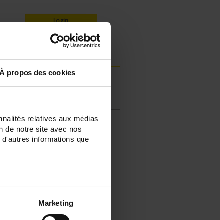
Login
À propos des cookies
Register your products
FAQ & Ask a support technician a
question
nnalités relatives aux médias
on de notre site avec nos
 d'autres informations que
Marketing