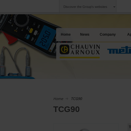
Discover the Group's websites
Group
Companies
Chauvin Arnoux
An offering to se
Home
News
Company
Ap
Home
TCG90
TCG90
T