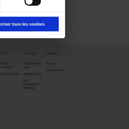
oriser tous les cookies
Press
Careers
Contact
Press
Employment
France
releases
area
International
Press review
Student area
Our
professions
and jobs