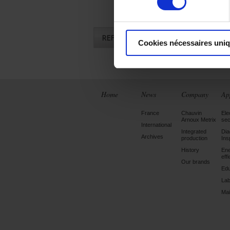
REFERENCES
Cookies nécessaires uni
Home
News
Company
Ap
France
Chauvin
Ele
Arnoux Metrix
sec
International
Integrated
Dia
Archives
production
Ins
History
En
eff
Our brands
Edu
Lab
Mai