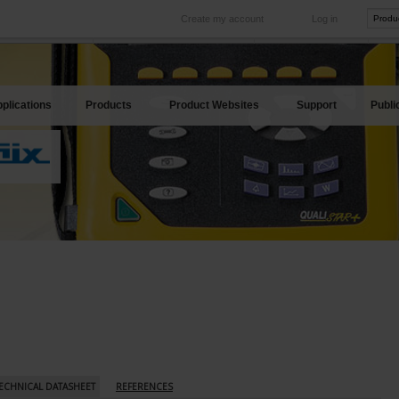
Create my account
Log in
International
Product sites
rve your needs
Our subsidiaries abroad
Our best offers
plications
Products
Product Websites
Support
Publi
ECHNICAL DATASHEET
REFERENCES