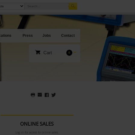
cations
Press
Jobs
Contact
Cart
0
ONLINE SALES
Log in for access to online sales.