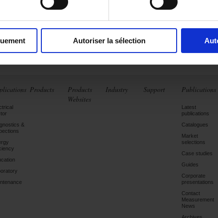
quement
Autoriser la sélection
Aut
plications
Products
Products
Industry
Support
Publications
Websites
ctrical
Latest
tor
publications
gnostics &
Catalogues
pections
Market
ergy
selections
iciency
Case studies
cation
Guides
oratory
Corporate
ntenance
presentations
Contact
Measurement
News
Archives