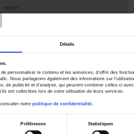
T
Highlights
Description
Thermocouple with flexible metal sheath and output via connection head
+ mounting with fitting + extension under head
Détails
Large choice of customizable models
- type of TC
- sheath diameter / material
ies.
- sheath length
e personnaliser le contenu et les annonces, d'offrir des fonctio
- type of head ( IP/protection/…)
rafic. Nous partageons également des informations sur l'utilisati
- terminal strip or transmitter
, de publicité et d'analyse, qui peuvent combiner celles-ci avec
- fitting model
ils ont collectées lors de votre utilisation de leurs services.
- length of extension
Custom definition: Please contact us
 consulter notre
politique de confidentialité
.
Préférences
Statistiques