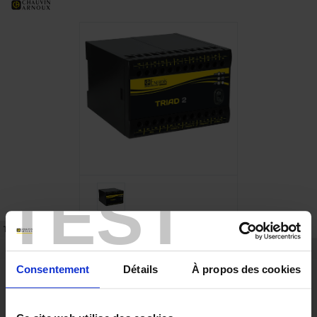
TEST
TECHNICAL DATASHEET
REFERENCES
SUPPORT
Highlights
Consentement
Détails
À propos des cookies
4 kV isolation
Configurable and modifiable with the TRIADJUST 2 software
Adjustable accuracy in Class 0.1 as per IEC 60688
Response time down to 50 ms