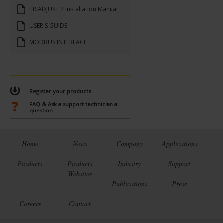
TRIADJUST 2 Installation Manual
USER'S GUIDE
MODBUS INTERFACE
Register your products
FAQ & Ask a support technician a
question
Home
News
Company
Applications
Products
Products
Industry
Support
Websites
Publications
Press
Careers
Contact