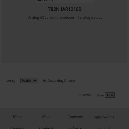
T82N IAR1210B
Analog AC current transducer - 1 analog output
Set Descending Direction
Sort By
11 item(s)
Show
Home
News
Company
Applications
Products
Products
Industry
Support