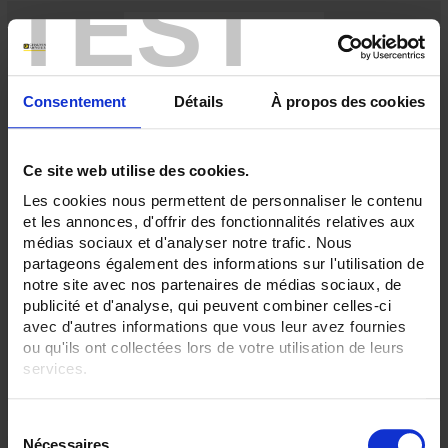
TEST
Consentement
Détails
À propos des cookies
Ce site web utilise des cookies.
Les cookies nous permettent de personnaliser le contenu
et les annonces, d'offrir des fonctionnalités relatives aux
F-OKB
médias sociaux et d'analyser notre trafic. Nous
Monostable instantaneous relay - 4 double-break contacts
partageons également des informations sur l'utilisation de
notre site avec nos partenaires de médias sociaux, de
publicité et d'analyse, qui peuvent combiner celles-ci
avec d'autres informations que vous leur avez fournies
ou qu'ils ont collectées lors de votre utilisation de leurs
services.
Pour en savoir plus, veuillez consulter notre
politique de
S
confidentialité
.
Nécessaires