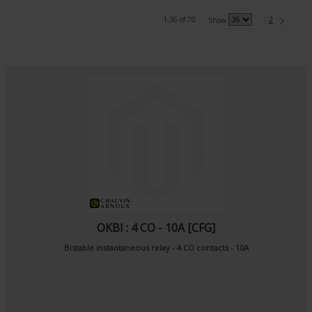
1-36 of 70
1
2
Show
OKBI : 4 CO - 10A [CFG]
Bistable instantaneous relay - 4 CO contacts - 10A