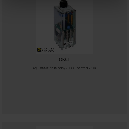
e
n
t
OKCL
Adjustable flash relay - 1 CO contact - 10A