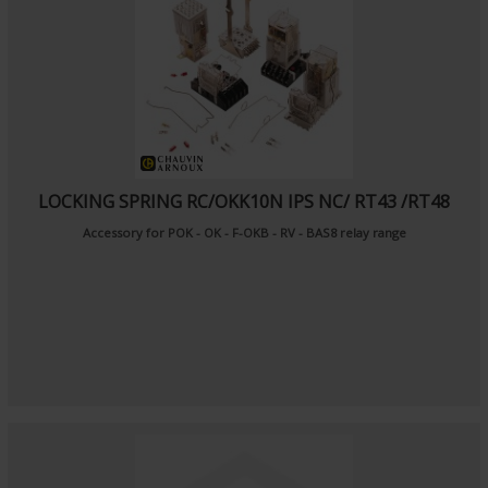
LOCKING SPRING RC/OKK10N IPS NC/ RT43 /RT48
Accessory for POK - OK - F-OKB - RV - BAS8 relay range