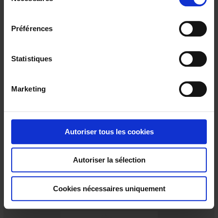
é
l
e
Préférences
c
t
i
Statistiques
o
n
Marketing
d
u
BIPOKS PP
c
Step relay - 4 CO contacts - 10 A
o
Autoriser tous les cookies
n
s
Autoriser la sélection
e
n
t
Cookies nécessaires uniquement
e
m